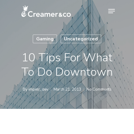
Skip
Menu
to
Close
main
Menu
content
Gaming
Uncategorized
10 Tips For What
To Do Downtown
By
impelr_dev
March 21, 2013
No Comments